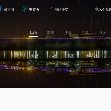
我又不是
留言墙
书签页
网站提交
站内
常用
搜索
工具
社区
影视
小说
美图
博客论坛