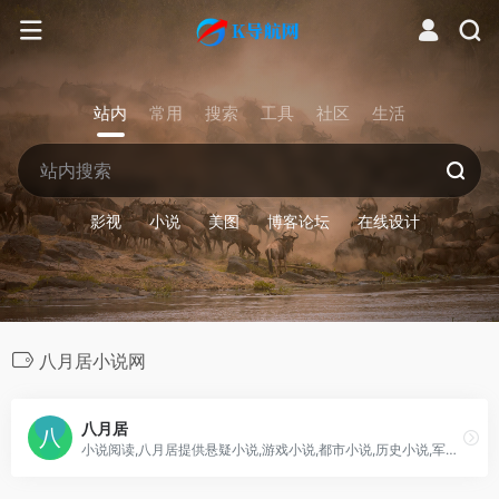
站内
常用
搜索
工具
社区
生活
影视
小说
美图
博客论坛
在线设计
八月居小说网
八月居
小说阅读,八月居提供悬疑小说,游戏小说,都市小说,历史小说,军事小说,玄幻小说,奇幻小说,仙侠小说,武侠小说,科幻小说,同人小说等网络小说在线阅读 - http