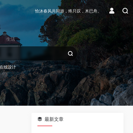
恰沐春风共同游，终只叹，木已舟。
生活
在线设计
最新文章