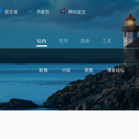
留言墙
书签页
网站提交
站内
常用
搜索
工具
社区
影视
小说
美图
博客论坛