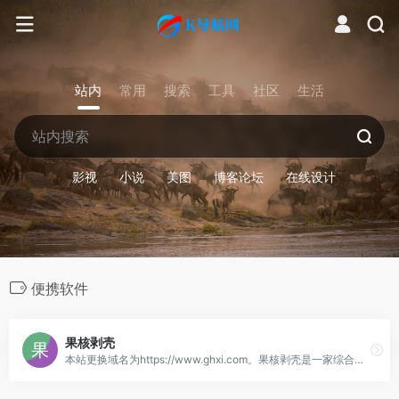
站内
常用
搜索
工具
社区
生活
影视
小说
美图
博客论坛
在线设计
便携软件
果核剥壳
本站更换域名为https://www.ghxi.com。果核剥壳是一家综合科技站点，看新闻，分享破解软件、绿色软件，Windows系统。守住互联网最后的一片净土。