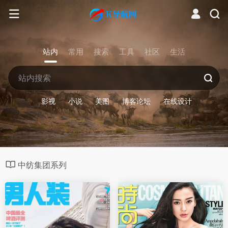
站内
常用
搜索
工具
社区
生活
影视
小说
美图
博客论坛
在线设计
中纺集团系列