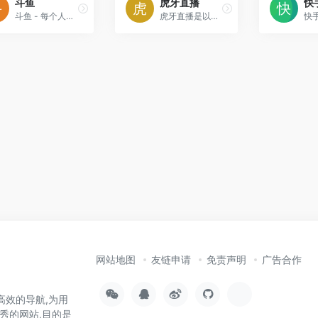
斗鱼
虎牙直播
快
斗鱼 - 每个人的直播平台
虎牙直播是以游戏直播为主的弹幕式互动直播平台，累计注册用户2亿，提供热门游戏直播、电竞赛事直播与游戏赛事直播，手游直播等。包含英雄联盟lol，王者荣耀，绝地求生
网站地图
友链申请
免责声明
广告合作
高效的导航,为用
秀的网站,目的是