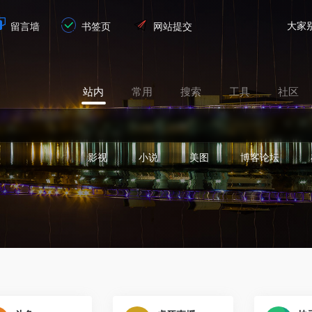
大家
留言墙
书签页
网站提交
站内
常用
搜索
工具
社区
影视
小说
美图
博客论坛