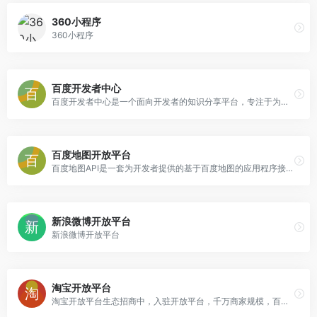
360小程序
360小程序
百度开发者中心
百度开发者中心是一个面向开发者的知识分享平台，专注于为开发者打造一个有温度的技术交流社区，开发者通过平台来分享知识、相互交流。
百度地图开放平台
百度地图API是一套为开发者提供的基于百度地图的应用程序接口，包括JavaScript、iOS、Andriod、静态地图、Web服务等多种版本，提供基本地图、位
新浪微博开放平台
新浪微博开放平台
淘宝开放平台
淘宝开放平台生态招商中，入驻开放平台，千万商家规模，百亿商业机会，全面扶持机制！