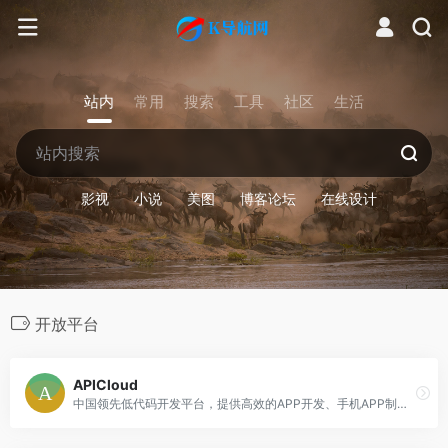
站内
常用
搜索
工具
社区
生活
影视
小说
美图
博客论坛
在线设计
开放平台
APICloud
中国领先低代码开发平台，提供高效的APP开发、手机APP制作与APP管理等服务。APICloud专注于APP定制、自建APP，是专业的APP在线制作平台