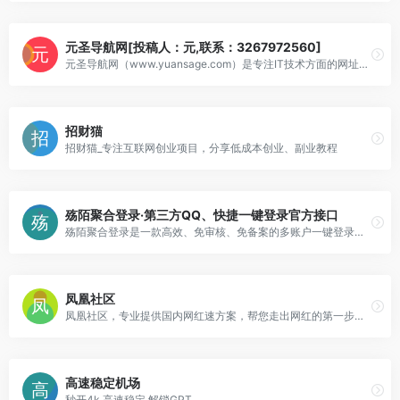
元圣导航网[投稿人：元,联系：3267972560]
元圣导航网（www.yuansage.com）是专注IT技术方面的网址导航。网址类型包括：博客网站，资源网站，IDC网站，论坛网站，支付网站，开发文档，API接
招财猫
招财猫_专注互联网创业项目，分享低成本创业、副业教程
殇陌聚合登录·第三方QQ、快捷一键登录官方接口
殇陌聚合登录是一款高效、免审核、免备案的多账户一键登录系统。我们为您的网站提供一站式的社交媒体登录解决方案，让用户可以方便地使用微信、微博、QQ、百度等多种社交
凤凰社区
凤凰社区，专业提供国内网红速方案，帮您走出网红的第一步，我们提供最专业的售前指导，提供最优质的售后服务，给您一个放心的平台！
高速稳定机场
秒开4k 高速稳定 解锁GPT