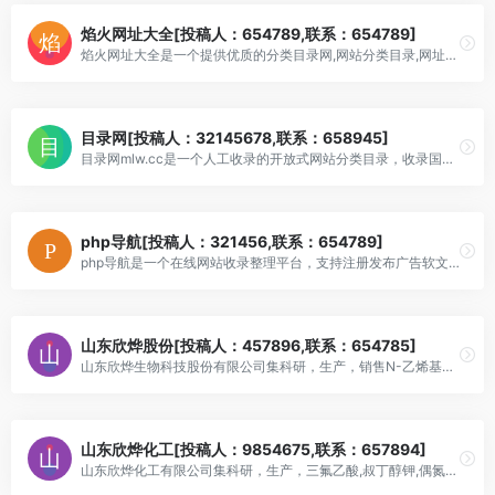
焰火网址大全[投稿人：654789,联系：654789]
焰火网址大全是一个提供优质的分类目录网,网站分类目录,网址目录提交,分类目录网站推荐,网站外链发布，需要推广网站，可以为各行业提供分类目录网,网站分类目录,网址
目录网[投稿人：32145678,联系：658945]
目录网mlw.cc是一个人工收录的开放式网站分类目录，收录国内外、各行业优秀网站，将网站提交到目录网，能为你的网站增加收录入口！为用户提供网站分类目录检索、优秀
php导航[投稿人：321456,联系：654789]
php导航是一个在线网站收录整理平台，支持注册发布广告软文及外链、锚链接，为广大站长朋友和用户提供一个分享交流的平台
山东欣烨股份[投稿人：457896,联系：654785]
山东欣烨生物科技股份有限公司集科研，生产，销售N-乙烯基吡咯烷酮,聚维酮k30;聚乙烯吡咯烷酮,对苯二酚,异戊烯醛,异戊烯醇321,防黄剂,丁酰肼原药,固体甲醇
山东欣烨化工[投稿人：9854675,联系：657894]
山东欣烨化工有限公司集科研，生产，三氟乙酸,叔丁醇钾,偶氮二异丁腈,超氧化钾,N-甲基吡咯烷酮,二甲基二硫醚,异丁酸,对氯苯酚,氧化苯乙烯，三氟丙酸乙酯,三氟丙