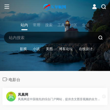
站内
常用
搜索
工具
社区
生活
影视
小说
美图
博客论坛
在线设计
电影台
凤凰网
凤凰网是中国领先的综合门户网站，提供含文图音视频的全方位综合新闻资讯、深度访谈、观点评论、财经产品、互动应用、分享社区等服务，同时与凤凰无线、凤凰宽频形成三屏联