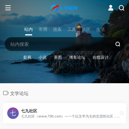
站内
常用
搜索
工具
社区
生活
影视
小说
美图
博客论坛
在线设计
文学论坛
七九社区
七九社区（www.79lt.com）—一个以文学为主的交流性社区，站内收集着海量模板、视频、图片、源码、域名、文学，七九社区是以博客为基础的文学交流论坛，社区内