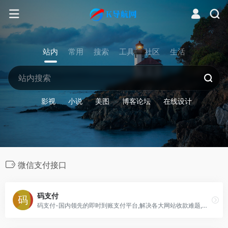
站内
常用
搜索
工具
社区
生活
影视
小说
美图
博客论坛
在线设计
微信支付接口
码支付
码支付-国内领先的即时到账支付平台,解决各大网站收款难题,兼容彩虹易支付接口,云端免挂免签约的码支付系统,保障每位商户资金即时到账,扶持站长资金回流,提供支付宝,微信,QQ钱包等众多支付收款方式！