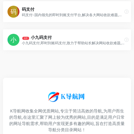
码支付
码支付-国内领先的即时到账支付平台,解决各大网站收款难题,兼容彩虹易支付接口,云端免挂免签约的码支付系统,保障每位商户资金即时到账,扶持站长资金回流,提供支付宝
小九码支付
推荐
小九码支付,即时到账码支付,致力于帮助站长解决网站收款难题,聚合主流通道,告别繁琐的接入流程,资金即时到账,不经过第三方,扶持站长资金回流,安全可靠、方便快捷是
K导航网收集全网优质网站,专注于简洁高效的导航,为用户而生
的导航,在这里汇聚了网上较为优秀的网站,目的是满足用户日常
的网址导航需求,帮助用户发现更多有趣的网站,旨在打造高质量
导航分类目录网站！