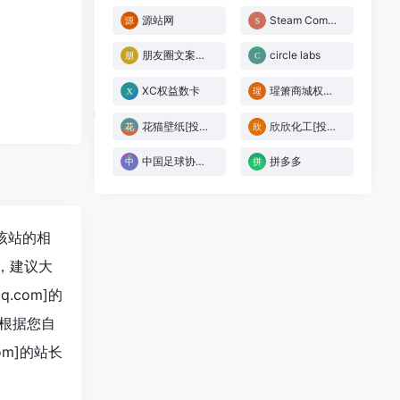
源站网
Steam Community
朋友圈文案生成器
circle labs
XC权益数卡
瑆箫商城权益[投稿人：瑆箫,联系：2228293408]
花猫壁纸[投稿人：花猫壁纸,联系：无]
欣欣化工[投稿人：478569,联系：653545]
中国足球协会官方网站
拼多多
询该站的相
，建议大
.com]的
根据您自
om]的站长