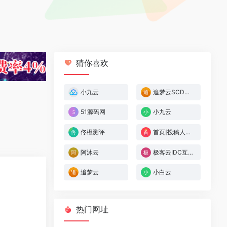
猜你喜欢
小九云
追梦云SCDN[投稿人：追梦云,联系：zmywangluo@qq.com]
51源码网
小九云
佟橙测评
首页[投稿人：逍遥,联系：2701629179@qq.com]
阿沐云
极客云IDC互联
追梦云
小白云
热门网址