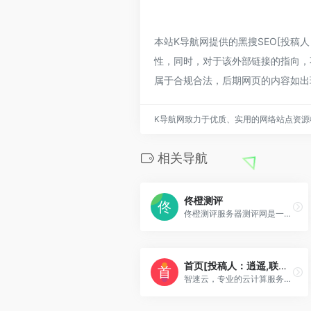
本站K导航网提供的黑搜SEO[投稿人：
性，同时，对于该外部链接的指向，不
属于合规合法，后期网页的内容如出
K导航网致力于优质、实用的网络站点资源
相关导航
佟橙测评
佟橙测评服务器测评网是一款优秀的测评工具，可以快速评估服务器的性能和稳定性。该测评网站提供了全面的测试项目，如CPU、内存、磁盘、网络等，通过不同的测试项目，用
首页[投稿人：逍遥,联系：2701629179@qq.com]
智速云，专业的云计算服务提供商，致力于提供高效稳定的服务器租用与托管服务。我们的数据中心和云服务能满足您的各种业务需求，为您的企业提供最优质的云解决方案。