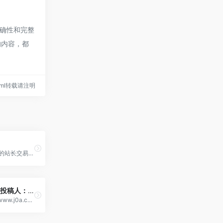
准确性和完整
的内容，都
3.html转载请注明
51源码网，专业的站长交易平台，提供各类优质的网站源码交易、网站交易、域名交易等服务。我们拥有丰富的营销工具和网络推广资源，助您实现网站的增值与利润最大化。在这里，您可以找到您需要的一切，无论是开发新网站还是购买已有网站，都能得到满意的结果。立即加入51源码网，让您的网站更上一层楼！
追梦云SCDN[投稿人：追梦云,联系：zmywangluo@qq.com]
追梦云SCDN（www.j0a.cn）为您提供集速度与安全于一体的高防CDN加速服务。我们不仅大幅提升网站、图片、视频等资源的全球访问速度，更内置强大的Web应