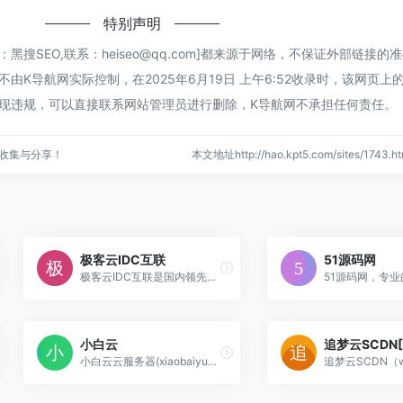
特别声明
黑搜SEO,联系：heiseo@qq.com]都来源于网络，不保证外部链接的
由K导航网实际控制，在2025年6月19日 上午6:52收录时，该网页上
现违规，可以直接联系网站管理员进行删除，K导航网不承担任何责任。
收集与分享！
本文地址http://hao.kpt5.com/sites/174
极客云IDC互联
51源码网
极客云IDC互联是国内领先的企业级云计算服务提供商。专注公有云技术研发，主要面向广大开发者、政企用户、金融机构等，提供基于智能云服务器的全方位云计算解决方案，为
小白云
小白云云服务器(xiaobaiyun.cn),江苏白猿网络科技有限公司旗下云计算平台,有高防VPS,高防VPS云主机,高防云服务器,高防虚拟主机,高防空间