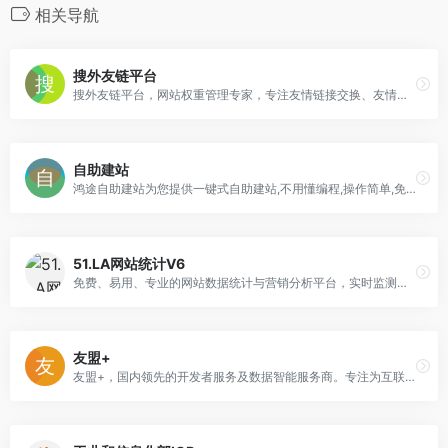
相关导航
搜外友链平台
搜外友链平台，网站权重管理专家，专注友情链接交换、友情链接交易、友情链接查询和友情链接监控。
自助建站
鸿途自助建站为您提供一键式自助建站,不用懂编程,操作简单,免费建站,提供千套源码和模板,一分钟轻松搭建一个属于自己的网站！
51.LA网站统计V6
免费、易用、专业的网站数据统计与营销分析平台，实时监测，精准洞察，专注用户行为分析，助力业务增长，提供更加精准全面的来路统计分析、数据报表可视化、网站分析能力
友盟+
友盟+，国内领先的开发者服务及数据智能服务商。专注为互联网企业提供一站式数据分析运营服务近10年。截至2021年已累计服务230万移动应用和950万家网站。19