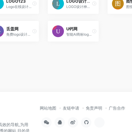
LOGO123
LOGO设计神器
Logo在线设计生成器， 免费公司logo设计制作 - LOGO123
LOGO设计神器；公司logo在线设计生成器 - 标小智LOGO神器
丢盖网
U钙网
免费logo设计，最简单，最方便，最快捷的LOGO设计网站程序，输入LOGO名字就能输出海量LOGO方案，直接可以无限制免费下载，
智能AI商标logo设计，100%U钙网原创，无论你董不懂设计,仅需输入文字，您就可以自助设计出专业、精美的LOGO,无限制免费下载，十几年专业专注智能LOGO
网站地图
友链申请
免责声明
广告合作
高效的导航,为用
秀的网站,目的是