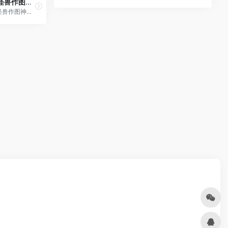
图怪兽作图神器
图怪兽作图神器,是一个在线ps图片编辑器,它相当于ps精简版软件,可提供微信编辑器功能,在线ps照片处理,拼图,图片制作,在线设计,平面设计,海报设计,在线图片处理等功能。图怪兽作图不求人处理简单易用,这款在线图片编辑软件让设计海报模板图片更轻松,帮助企业视觉营销投入成本更低。