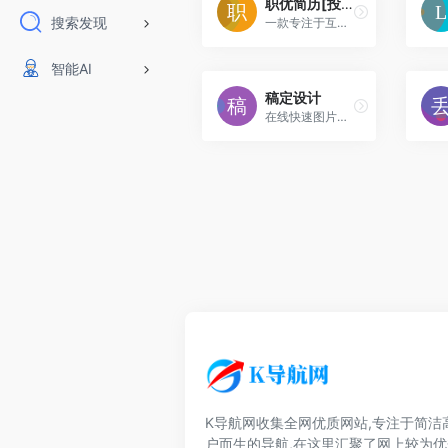
职优简历[投稿人：职优简历,联系：122079087@qq.com]
搜索发现
一款专注于互联网从业者的免费简历制作工具,海量简历模板免费使用,免费导出PDF/PNG/MD格式简历,免费制作证件照,内置AI简历助手,一键快速生成简洁大方的高
智能AI
稿定设计
在线快速图片和视频编辑,不会PS也能搞定设计。海报、简历、PPT、公众号配图、电商等海量模板快速出图。三秒抠图实用便捷,抖音快手热门视频轻松搞定。
K导航网收集全网优质网站,专注于简洁
户而生的导航,在这里汇聚了网上较为优