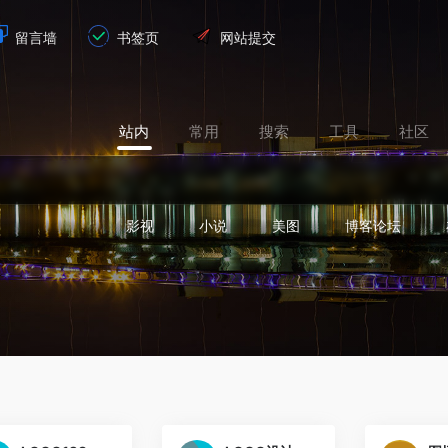
留言墙
书签页
网站提交
站内
常用
搜索
工具
社区
影视
小说
美图
博客论坛