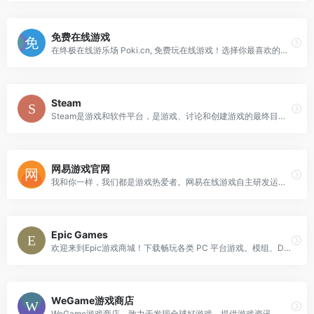
免费在线游戏
在终极在线游乐场 Poki.cn, 免费玩在线游戏！选择你最喜欢的游戏，玩得开心！
Steam
Steam是游戏和软件平台，是游戏、讨论和创建游戏的最终目的地。
网易游戏官网
我和你一样，我们都是游戏热爱者。网易在线游戏自主研发运营多款在线游戏，包括《大话西游Ⅱ》、《梦幻西游2》、《新大话西游3 》、《武魂》、《天下3》、《大唐无双2
Epic Games
欢迎来到Epic游戏商城！下载畅玩各类 PC 平台游戏。模组、DLC 和免费游戏等你来享！总有一款游戏适合你。
WeGame游戏商店
WeGame游戏商店，致力于发现全球好游戏，提供游戏资讯、购买、下载、助手、直播和社区等一站式游戏服务，满足优质汉化、社交互动、稳定国服等更贴心的本地化需求