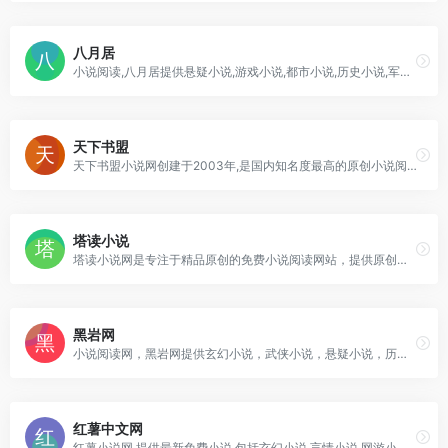
八月居
小说阅读,八月居提供悬疑小说,游戏小说,都市小说,历史小说,军事小说,玄幻小说,奇幻小说,仙侠小说,武侠小说,科幻小说,同人小说等网络小说在线阅读 - http
天下书盟
天下书盟小说网创建于2003年,是国内知名度最高的原创小说阅读网站,提供最新更新好看的言情小说、玄幻小说、都市小说在线阅读,以及读者喜欢的小说排行榜前十名和各类
塔读小说
塔读小说网是专注于精品原创的免费小说阅读网站，提供原创小说完全无广告在线阅读服务，主要小说类型包含：脑洞小说、玄幻小说、仙侠小说、武侠小说、网游小说、都市小说、
黑岩网
小说阅读网，黑岩网提供玄幻小说，武侠小说，悬疑小说，历史小说，军事小说，仙侠小说，科幻小说，游戏小说，同人小说，古言小说等网络小说在线阅读 - www.heiy
红薯中文网
红薯小说网,提供最新免费小说.包括玄幻小说,言情小说,网游小说等热门分类.找好看的小说,请到hongshu.com,超快网速,更新频繁,为读者提供免费小说，友好