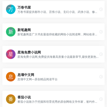
万卷书屋
万卷书屋提供都市小说、言情小说、玄幻小说、武侠小说、修真小说等小说在线阅读、手机阅读与电子书下载,TXT小说下载,无弹窗。
新笔趣阁
新笔趣阁是广大书友最值得收藏的网络小说阅读网，网站收录了当前最火热的网络小说，免费提供高质量的小说最新章节，是广大网络小说爱好者必备的小说阅读网。
星海免费小说网
星海免费小说网,免费提供海量高质量小说最新章节,最快更新热门网络小说,全站免费阅读,无弹窗广告,全本小说免费阅读,最好看的网络小说,尽在星海小说网。
息壤中文网
息壤中文网—原创精品阅读平台
番茄小说
番茄小说致力于挖掘和培育优秀的原创网络文学作家，签约作品将在今日头条、番茄小说等 app 上分发给过亿用户。番茄小说网提供玄幻小说,武侠小说,原创小说,网游小说